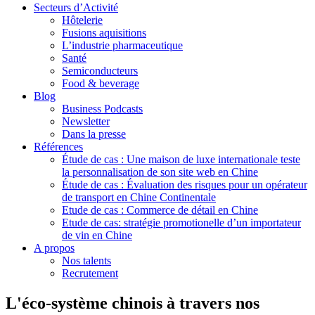
Secteurs d’Activité
Hôtelerie
Fusions aquisitions
L’industrie pharmaceutique
Santé
Semiconducteurs
Food & beverage
Blog
Business Podcasts
Newsletter
Dans la presse
Références
Étude de cas : Une maison de luxe internationale teste
la personnalisation de son site web en Chine
Étude de cas : Évaluation des risques pour un opérateur
de transport en Chine Continentale
Etude de cas : Commerce de détail en Chine
Etude de cas: stratégie promotionelle d’un importateur
de vin en Chine
A propos
Nos talents
Recrutement
L'éco-système chinois à travers nos