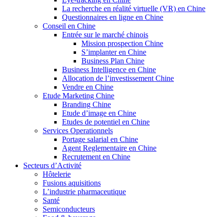
La recherche en réalité virtuelle (VR) en Chine
Questionnaires en ligne en Chine
Conseil en Chine
Entrée sur le marché chinois
Mission prospection Chine
S’implanter en Chine
Business Plan Chine
Business Intelligence en Chine
Allocation de l’investissement Chine
Vendre en Chine
Etude Marketing Chine
Branding Chine
Etude d’image en Chine
Etudes de potentiel en Chine
Services Operationnels
Portage salarial en Chine
Agent Reglementaire en Chine
Recrutement en Chine
Secteurs d’Activité
Hôtelerie
Fusions aquisitions
L’industrie pharmaceutique
Santé
Semiconducteurs