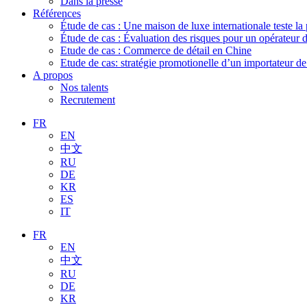
Dans la presse
Références
Étude de cas : Une maison de luxe internationale teste la
Étude de cas : Évaluation des risques pour un opérateur 
Etude de cas : Commerce de détail en Chine
Etude de cas: stratégie promotionelle d’un importateur d
A propos
Nos talents
Recrutement
FR
EN
中文
RU
DE
KR
ES
IT
FR
EN
中文
RU
DE
KR