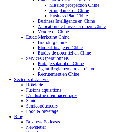
Mission prospection Chine
S’implanter en Chine
Business Plan Chine
Business Intelligence en Chine
Allocation de l’investissement Chine
Vendre en Chine
Etude Marketing Chine
Branding Chine
Etude d’image en Chine
Etudes de potentiel en Chine
Services Operationnels
Portage salarial en Chine
Agent Reglementaire en Chine
Recrutement en Chine
Secteurs d’Activité
Hôtelerie
Fusions aquisitions
L’industrie pharmaceutique
Santé
Semiconducteurs
Food & beverage
Blog
Business Podcasts
Newsletter