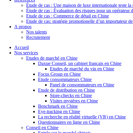
Étude de cas : Une maison de luxe internationale teste la
Étude de cas : Évaluation des risques pour un opérateur 
Etude de cas : Commerce de détail en Chine
Etude de cas: stratégie promotionelle d’un importateur d
A propos
Nos talents
Recrutement
Accueil
Nos services
Etudes de marché en Chine
Daxue Conseil, un cabinet français en Chine
Etudes de marché du vin en Chine
Focus Group en Chine
Etude consommateurs Chine
Panel de consommateurs en Chine
Etude de distribution en Chine
Store-checks en Chine
Visites mystères en Chine
Benchmark en Chine
Eye-tracking en Chine
La recherche en réalité virtuelle (VR) en Chine
Questionnaires en ligne en Chine
Conseil en Chine
Entrée sur le marché chinois