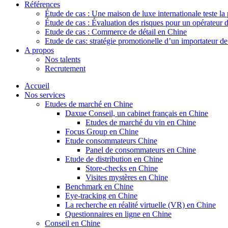
Références
Étude de cas : Une maison de luxe internationale teste la
Étude de cas : Évaluation des risques pour un opérateur 
Etude de cas : Commerce de détail en Chine
Etude de cas: stratégie promotionelle d’un importateur d
A propos
Nos talents
Recrutement
Accueil
Nos services
Etudes de marché en Chine
Daxue Conseil, un cabinet français en Chine
Etudes de marché du vin en Chine
Focus Group en Chine
Etude consommateurs Chine
Panel de consommateurs en Chine
Etude de distribution en Chine
Store-checks en Chine
Visites mystères en Chine
Benchmark en Chine
Eye-tracking en Chine
La recherche en réalité virtuelle (VR) en Chine
Questionnaires en ligne en Chine
Conseil en Chine