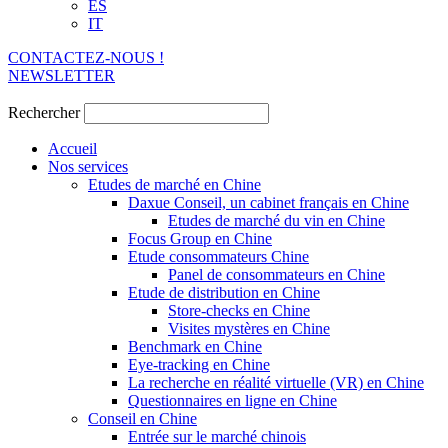
ES
IT
CONTACTEZ-NOUS !
NEWSLETTER
Rechercher
Accueil
Nos services
Etudes de marché en Chine
Daxue Conseil, un cabinet français en Chine
Etudes de marché du vin en Chine
Focus Group en Chine
Etude consommateurs Chine
Panel de consommateurs en Chine
Etude de distribution en Chine
Store-checks en Chine
Visites mystères en Chine
Benchmark en Chine
Eye-tracking en Chine
La recherche en réalité virtuelle (VR) en Chine
Questionnaires en ligne en Chine
Conseil en Chine
Entrée sur le marché chinois