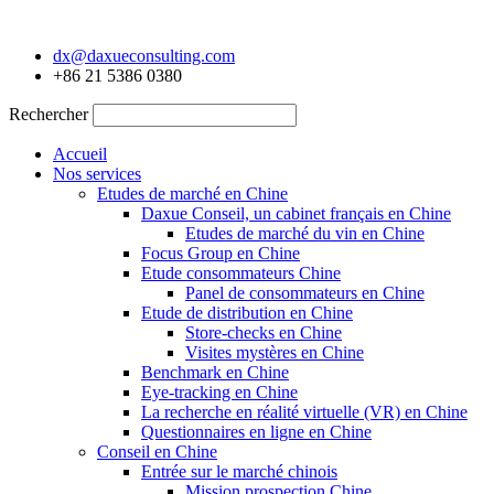
Aller
au
dx@daxueconsulting.com
contenu
+86 21 5386 0380
Rechercher
Accueil
Nos services
Etudes de marché en Chine
Daxue Conseil, un cabinet français en Chine
Etudes de marché du vin en Chine
Focus Group en Chine
Etude consommateurs Chine
Panel de consommateurs en Chine
Etude de distribution en Chine
Store-checks en Chine
Visites mystères en Chine
Benchmark en Chine
Eye-tracking en Chine
La recherche en réalité virtuelle (VR) en Chine
Questionnaires en ligne en Chine
Conseil en Chine
Entrée sur le marché chinois
Mission prospection Chine