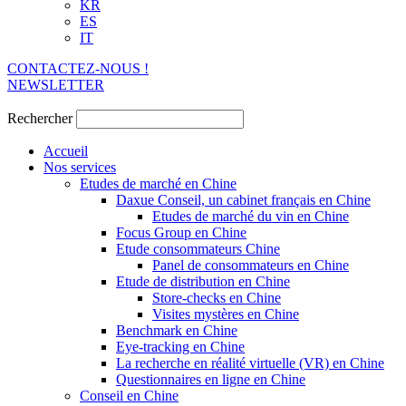
KR
ES
IT
CONTACTEZ-NOUS !
NEWSLETTER
Rechercher
Accueil
Nos services
Etudes de marché en Chine
Daxue Conseil, un cabinet français en Chine
Etudes de marché du vin en Chine
Focus Group en Chine
Etude consommateurs Chine
Panel de consommateurs en Chine
Etude de distribution en Chine
Store-checks en Chine
Visites mystères en Chine
Benchmark en Chine
Eye-tracking en Chine
La recherche en réalité virtuelle (VR) en Chine
Questionnaires en ligne en Chine
Conseil en Chine