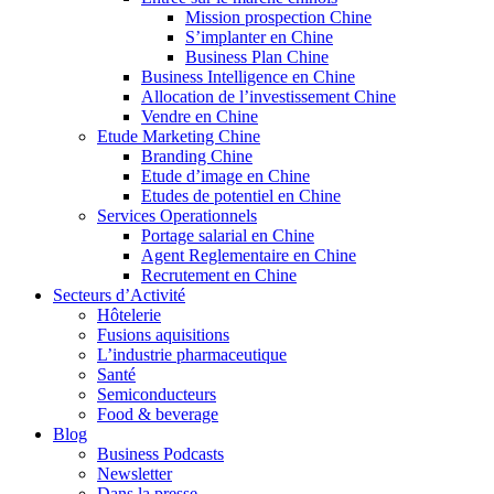
Mission prospection Chine
S’implanter en Chine
Business Plan Chine
Business Intelligence en Chine
Allocation de l’investissement Chine
Vendre en Chine
Etude Marketing Chine
Branding Chine
Etude d’image en Chine
Etudes de potentiel en Chine
Services Operationnels
Portage salarial en Chine
Agent Reglementaire en Chine
Recrutement en Chine
Secteurs d’Activité
Hôtelerie
Fusions aquisitions
L’industrie pharmaceutique
Santé
Semiconducteurs
Food & beverage
Blog
Business Podcasts
Newsletter
Dans la presse