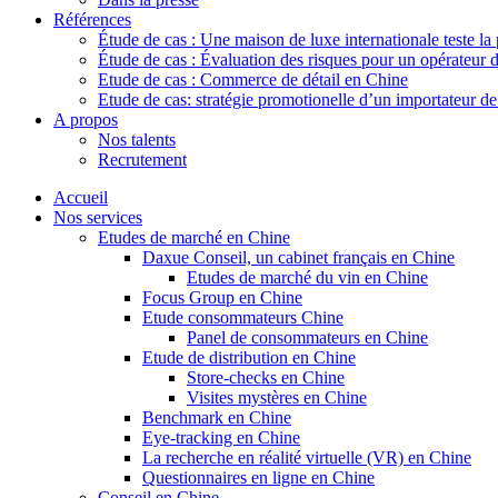
Références
Étude de cas : Une maison de luxe internationale teste la
Étude de cas : Évaluation des risques pour un opérateur 
Etude de cas : Commerce de détail en Chine
Etude de cas: stratégie promotionelle d’un importateur d
A propos
Nos talents
Recrutement
Accueil
Nos services
Etudes de marché en Chine
Daxue Conseil, un cabinet français en Chine
Etudes de marché du vin en Chine
Focus Group en Chine
Etude consommateurs Chine
Panel de consommateurs en Chine
Etude de distribution en Chine
Store-checks en Chine
Visites mystères en Chine
Benchmark en Chine
Eye-tracking en Chine
La recherche en réalité virtuelle (VR) en Chine
Questionnaires en ligne en Chine
Conseil en Chine