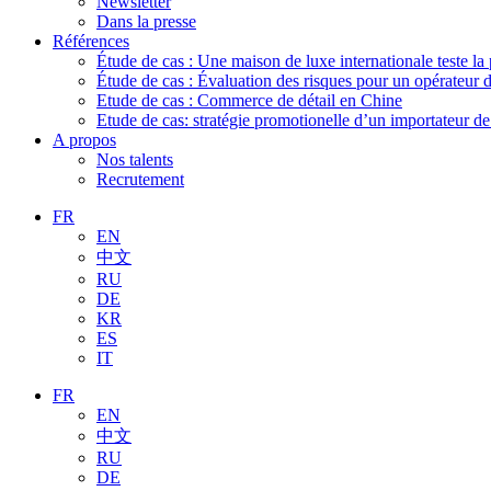
Newsletter
Dans la presse
Références
Étude de cas : Une maison de luxe internationale teste la
Étude de cas : Évaluation des risques pour un opérateur 
Etude de cas : Commerce de détail en Chine
Etude de cas: stratégie promotionelle d’un importateur d
A propos
Nos talents
Recrutement
FR
EN
中文
RU
DE
KR
ES
IT
FR
EN
中文
RU
DE