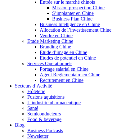
Entrée sur le marché chinois
Mission prospection Chine
S’implanter en Chine
Business Plan Chine
Business Intelligence en Chine
Allocation de l’investissement Chine
Vendre en Chine
Etude Marketing Chine
Branding Chine
Etude d’image en Chine
Etudes de potentiel en Chine
Services Operationnels
Portage salarial en Chine
Agent Reglementaire en Chine
Recrutement en Chine
Secteurs d’Activité
Hôtelerie
Fusions aquisitions
L’industrie pharmaceutique
Santé
Semiconducteurs
Food & beverage
Blog
Business Podcasts
Newsletter