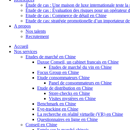
Étude de cas : Une maison de luxe internationale teste la
Étude de cas : Évaluation des risques pour un opérateur 
Etude de cas : Commerce de détail en Chine
Etude de cas: stratégie promotionelle d’un importateur d
A propos
Nos talents
Recrutement
Accueil
Nos services
Etudes de marché en Chine
Daxue Conseil, un cabinet français en Chine
Etudes de marché du vin en Chine
Focus Group en Chine
Etude consommateurs Chine
Panel de consommateurs en Chine
Etude de distribution en Chine
Store-checks en Chine
Visites mystères en Chine
Benchmark en Chine
Eye-tracking en Chine
La recherche en réalité virtuelle (VR) en Chine
Questionnaires en ligne en Chine
Conseil en Chine
Entrée sur le marché chinois