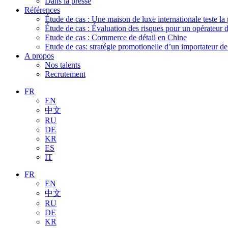
Dans la presse
Références
Étude de cas : Une maison de luxe internationale teste la
Étude de cas : Évaluation des risques pour un opérateur 
Etude de cas : Commerce de détail en Chine
Etude de cas: stratégie promotionelle d’un importateur d
A propos
Nos talents
Recrutement
FR
EN
中文
RU
DE
KR
ES
IT
FR
EN
中文
RU
DE
KR