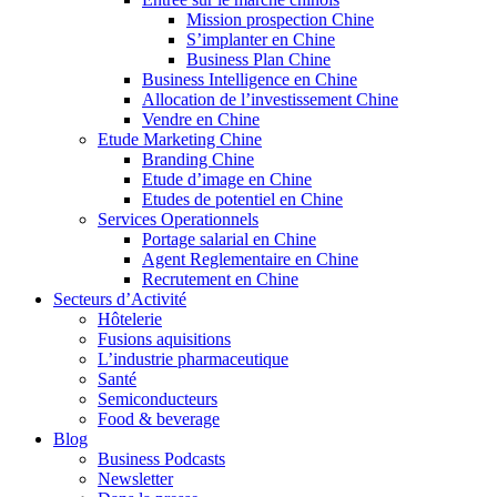
Mission prospection Chine
S’implanter en Chine
Business Plan Chine
Business Intelligence en Chine
Allocation de l’investissement Chine
Vendre en Chine
Etude Marketing Chine
Branding Chine
Etude d’image en Chine
Etudes de potentiel en Chine
Services Operationnels
Portage salarial en Chine
Agent Reglementaire en Chine
Recrutement en Chine
Secteurs d’Activité
Hôtelerie
Fusions aquisitions
L’industrie pharmaceutique
Santé
Semiconducteurs
Food & beverage
Blog
Business Podcasts
Newsletter