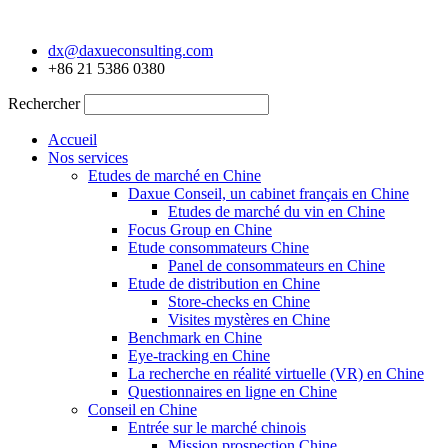
Aller
au
dx@daxueconsulting.com
contenu
+86 21 5386 0380
Rechercher
Accueil
Nos services
Etudes de marché en Chine
Daxue Conseil, un cabinet français en Chine
Etudes de marché du vin en Chine
Focus Group en Chine
Etude consommateurs Chine
Panel de consommateurs en Chine
Etude de distribution en Chine
Store-checks en Chine
Visites mystères en Chine
Benchmark en Chine
Eye-tracking en Chine
La recherche en réalité virtuelle (VR) en Chine
Questionnaires en ligne en Chine
Conseil en Chine
Entrée sur le marché chinois
Mission prospection Chine