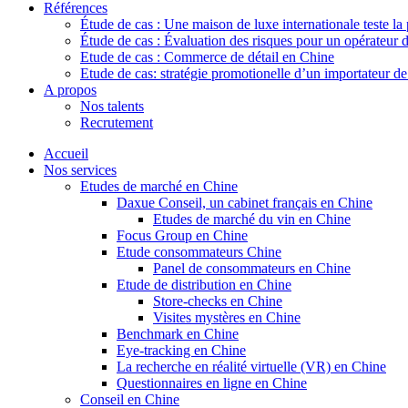
Références
Étude de cas : Une maison de luxe internationale teste la
Étude de cas : Évaluation des risques pour un opérateur 
Etude de cas : Commerce de détail en Chine
Etude de cas: stratégie promotionelle d’un importateur d
A propos
Nos talents
Recrutement
Accueil
Nos services
Etudes de marché en Chine
Daxue Conseil, un cabinet français en Chine
Etudes de marché du vin en Chine
Focus Group en Chine
Etude consommateurs Chine
Panel de consommateurs en Chine
Etude de distribution en Chine
Store-checks en Chine
Visites mystères en Chine
Benchmark en Chine
Eye-tracking en Chine
La recherche en réalité virtuelle (VR) en Chine
Questionnaires en ligne en Chine
Conseil en Chine