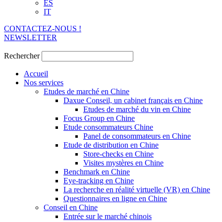
ES
IT
CONTACTEZ-NOUS !
NEWSLETTER
Rechercher
Accueil
Nos services
Etudes de marché en Chine
Daxue Conseil, un cabinet français en Chine
Etudes de marché du vin en Chine
Focus Group en Chine
Etude consommateurs Chine
Panel de consommateurs en Chine
Etude de distribution en Chine
Store-checks en Chine
Visites mystères en Chine
Benchmark en Chine
Eye-tracking en Chine
La recherche en réalité virtuelle (VR) en Chine
Questionnaires en ligne en Chine
Conseil en Chine
Entrée sur le marché chinois