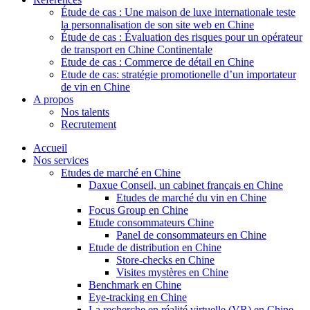
Étude de cas : Une maison de luxe internationale teste
la personnalisation de son site web en Chine
Étude de cas : Évaluation des risques pour un opérateur
de transport en Chine Continentale
Etude de cas : Commerce de détail en Chine
Etude de cas: stratégie promotionelle d’un importateur
de vin en Chine
A propos
Nos talents
Recrutement
Accueil
Nos services
Etudes de marché en Chine
Daxue Conseil, un cabinet français en Chine
Etudes de marché du vin en Chine
Focus Group en Chine
Etude consommateurs Chine
Panel de consommateurs en Chine
Etude de distribution en Chine
Store-checks en Chine
Visites mystères en Chine
Benchmark en Chine
Eye-tracking en Chine
La recherche en réalité virtuelle (VR) en Chine