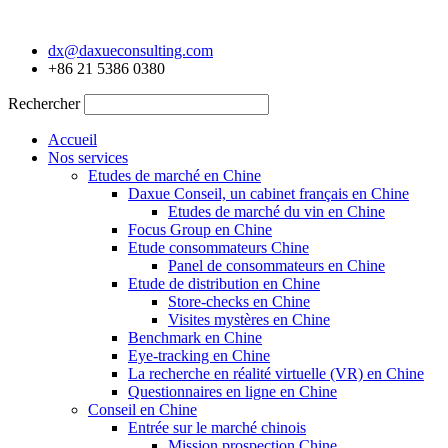
Aller
au
dx@daxueconsulting.com
contenu
+86 21 5386 0380
Rechercher
Accueil
Nos services
Etudes de marché en Chine
Daxue Conseil, un cabinet français en Chine
Etudes de marché du vin en Chine
Focus Group en Chine
Etude consommateurs Chine
Panel de consommateurs en Chine
Etude de distribution en Chine
Store-checks en Chine
Visites mystères en Chine
Benchmark en Chine
Eye-tracking en Chine
La recherche en réalité virtuelle (VR) en Chine
Questionnaires en ligne en Chine
Conseil en Chine
Entrée sur le marché chinois
Mission prospection Chine