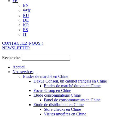
FR
EN
中文
RU
DE
KR
ES
IT
CONTACTEZ-NOUS !
NEWSLETTER
Rechercher
Accueil
Nos services
Etudes de marché en Chine
Daxue Conseil, un cabinet français en Chine
Etudes de marché du vin en Chine
Focus Group en Chine
Etude consommateurs Chine
Panel de consommateurs en Chine
Etude de distribution en Chine
Store-checks en Chine
Visites mystères en Chine