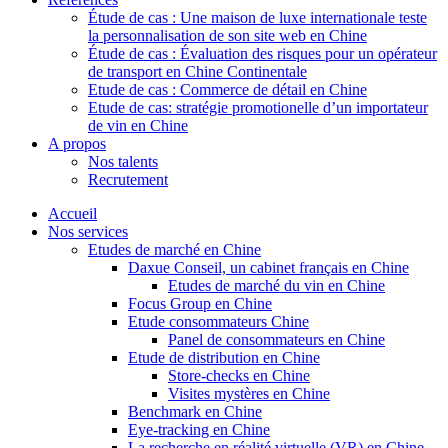
Étude de cas : Une maison de luxe internationale teste
la personnalisation de son site web en Chine
Étude de cas : Évaluation des risques pour un opérateur
de transport en Chine Continentale
Etude de cas : Commerce de détail en Chine
Etude de cas: stratégie promotionelle d’un importateur
de vin en Chine
A propos
Nos talents
Recrutement
Accueil
Nos services
Etudes de marché en Chine
Daxue Conseil, un cabinet français en Chine
Etudes de marché du vin en Chine
Focus Group en Chine
Etude consommateurs Chine
Panel de consommateurs en Chine
Etude de distribution en Chine
Store-checks en Chine
Visites mystères en Chine
Benchmark en Chine
Eye-tracking en Chine
La recherche en réalité virtuelle (VR) en Chine