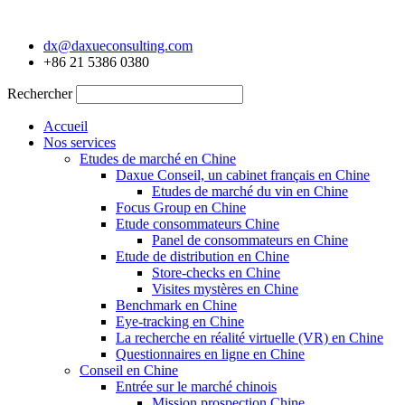
Aller
au
dx@daxueconsulting.com
contenu
+86 21 5386 0380
Rechercher
Accueil
Nos services
Etudes de marché en Chine
Daxue Conseil, un cabinet français en Chine
Etudes de marché du vin en Chine
Focus Group en Chine
Etude consommateurs Chine
Panel de consommateurs en Chine
Etude de distribution en Chine
Store-checks en Chine
Visites mystères en Chine
Benchmark en Chine
Eye-tracking en Chine
La recherche en réalité virtuelle (VR) en Chine
Questionnaires en ligne en Chine
Conseil en Chine
Entrée sur le marché chinois
Mission prospection Chine