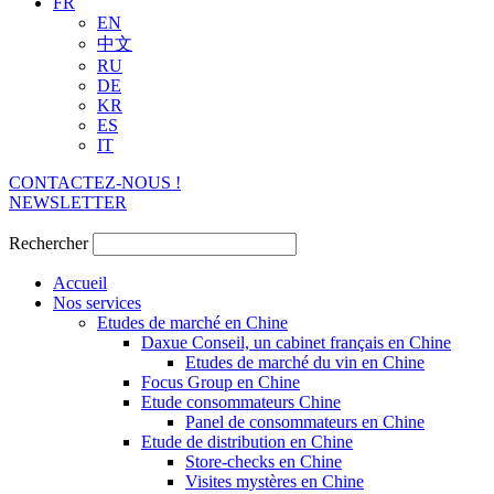
FR
EN
中文
RU
DE
KR
ES
IT
CONTACTEZ-NOUS !
NEWSLETTER
Rechercher
Accueil
Nos services
Etudes de marché en Chine
Daxue Conseil, un cabinet français en Chine
Etudes de marché du vin en Chine
Focus Group en Chine
Etude consommateurs Chine
Panel de consommateurs en Chine
Etude de distribution en Chine
Store-checks en Chine
Visites mystères en Chine