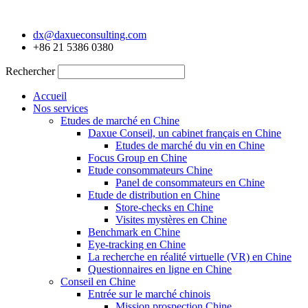
Aller
au
dx@daxueconsulting.com
contenu
+86 21 5386 0380
Rechercher
Accueil
Nos services
Etudes de marché en Chine
Daxue Conseil, un cabinet français en Chine
Etudes de marché du vin en Chine
Focus Group en Chine
Etude consommateurs Chine
Panel de consommateurs en Chine
Etude de distribution en Chine
Store-checks en Chine
Visites mystères en Chine
Benchmark en Chine
Eye-tracking en Chine
La recherche en réalité virtuelle (VR) en Chine
Questionnaires en ligne en Chine
Conseil en Chine
Entrée sur le marché chinois
Mission prospection Chine