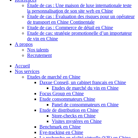
Étude de cas : Une maison de luxe internationale teste
la personnalisation de son site web en Chine
Étude de cas : Évaluation des risques pour un opérateur
de transport en Chine Continentale
Etude de cas : Commerce de détail en Chine
Etude de cas: stratégie promotionelle d’un importateur
de vin en Chine
A propos
Nos talents
Recrutement
Accueil
Nos services
Etudes de marché en Chine
Daxue Conseil, un cabinet français en Chine
Etudes de marché du vin en Chine
Focus Group en Chine
Etude consommateurs Chine
Panel de consommateurs en Chine
Etude de distribution en Chine
Store-checks en Chine
Visites mystères en Chine
Benchmark en Chine
Eye-tracking en Chine
La recherche en réalité virtuelle (VR) en Chine