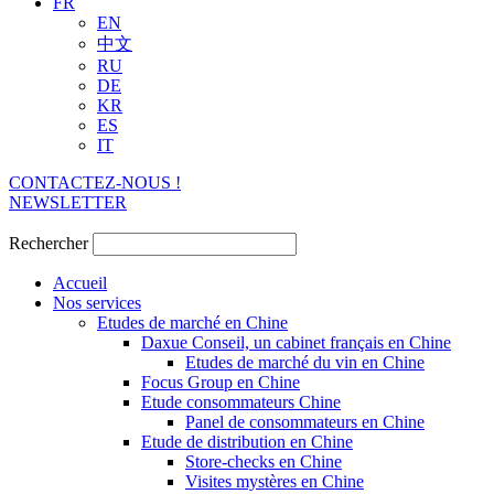
FR
EN
中文
RU
DE
KR
ES
IT
CONTACTEZ-NOUS !
NEWSLETTER
Rechercher
Accueil
Nos services
Etudes de marché en Chine
Daxue Conseil, un cabinet français en Chine
Etudes de marché du vin en Chine
Focus Group en Chine
Etude consommateurs Chine
Panel de consommateurs en Chine
Etude de distribution en Chine
Store-checks en Chine
Visites mystères en Chine