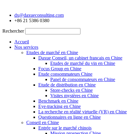
Aller
au
dx@daxueconsulting.com
contenu
+86 21 5386 0380
Rechercher
Accueil
Nos services
Etudes de marché en Chine
Daxue Conseil, un cabinet français en Chine
Etudes de marché du vin en Chine
Focus Group en Chine
Etude consommateurs Chine
Panel de consommateurs en Chine
Etude de distribution en Chine
Store-checks en Chine
Visites mystères en Chine
Benchmark en Chine
Eye-tracking en Chine
La recherche en réalité virtuelle (VR) en Chine
Questionnaires en ligne en Chine
Conseil en Chine
Entrée sur le marché chinois
Mission prospection Chine