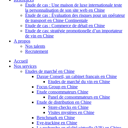
Étude de cas : Une maison de luxe internationale teste
la personnalisation de son site web en Chine
Étude de cas : Évaluation des risques pour un opérateur
de transport en Chine Continentale
Etude de cas : Commerce de détail en Chine
Etude de cas: stratégie promotionelle d’un importateur
de vin en Chine
A propos
Nos talents
Recrutement
Accueil
Nos services
Etudes de marché en Chine
Daxue Conseil, un cabinet français en Chine
Etudes de marché du vin en Chine
Focus Group en Chine
Etude consommateurs Chine
Panel de consommateurs en Chine
Etude de distribution en Chine
Store-checks en Chine
Visites mystères en Chine
Benchmark en Chine
Eye-tracking en Chine
La recherche en réalité virtuelle (VR) en Chine