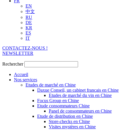
FR
EN
中文
RU
DE
KR
ES
IT
CONTACTEZ-NOUS !
NEWSLETTER
Rechercher
Accueil
Nos services
Etudes de marché en Chine
Daxue Conseil, un cabinet français en Chine
Etudes de marché du vin en Chine
Focus Group en Chine
Etude consommateurs Chine
Panel de consommateurs en Chine
Etude de distribution en Chine
Store-checks en Chine
Visites mystères en Chine