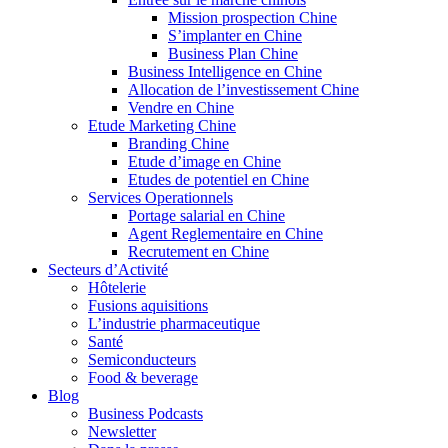
Mission prospection Chine
S’implanter en Chine
Business Plan Chine
Business Intelligence en Chine
Allocation de l’investissement Chine
Vendre en Chine
Etude Marketing Chine
Branding Chine
Etude d’image en Chine
Etudes de potentiel en Chine
Services Operationnels
Portage salarial en Chine
Agent Reglementaire en Chine
Recrutement en Chine
Secteurs d’Activité
Hôtelerie
Fusions aquisitions
L’industrie pharmaceutique
Santé
Semiconducteurs
Food & beverage
Blog
Business Podcasts
Newsletter