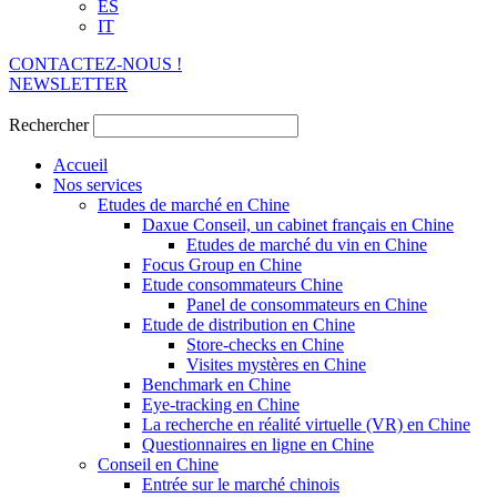
ES
IT
CONTACTEZ-NOUS !
NEWSLETTER
Rechercher
Accueil
Nos services
Etudes de marché en Chine
Daxue Conseil, un cabinet français en Chine
Etudes de marché du vin en Chine
Focus Group en Chine
Etude consommateurs Chine
Panel de consommateurs en Chine
Etude de distribution en Chine
Store-checks en Chine
Visites mystères en Chine
Benchmark en Chine
Eye-tracking en Chine
La recherche en réalité virtuelle (VR) en Chine
Questionnaires en ligne en Chine
Conseil en Chine
Entrée sur le marché chinois