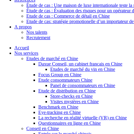
Étude de cas : Une maison de luxe internationale teste la
Étude de cas : Évaluation des risques pour un opérateur 
Etude de cas : Commerce de détail en Chine
Etude de cas: stratégie promotionelle d’un importateur d
A propos
Nos talents
Recrutement
Accueil
Nos services
Etudes de marché en Chine
Daxue Conseil, un cabinet français en Chine
Etudes de marché du vin en Chine
Focus Group en Chine
Etude consommateurs Chine
Panel de consommateurs en Chine
Etude de distribution en Chine
Store-checks en Chine
Visites mystères en Chine
Benchmark en Chine
Eye-tracking en Chine
La recherche en réalité virtuelle (VR) en Chine
Questionnaires en ligne en Chine
Conseil en Chine
Entrée sur le marché chinois