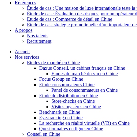
Références
Étude de cas : Une maison de luxe internationale teste la
Étude de cas : Évaluation des risques pour un opérateur 
Etude de cas : Commerce de détail en Chine
Etude de cas: stratégie promotionelle d’un importateur d
A propos
Nos talents
Recrutement
Accueil
Nos services
Etudes de marché en Chine
Daxue Conseil, un cabinet français en Chine
Etudes de marché du vin en Chine
Focus Group en Chine
Etude consommateurs Chine
Panel de consommateurs en Chine
Etude de distribution en Chine
Store-checks en Chine
Visites mystères en Chine
Benchmark en Chine
Eye-tracking en Chine
La recherche en réalité virtuelle (VR) en Chine
Questionnaires en ligne en Chine
Conseil en Chine