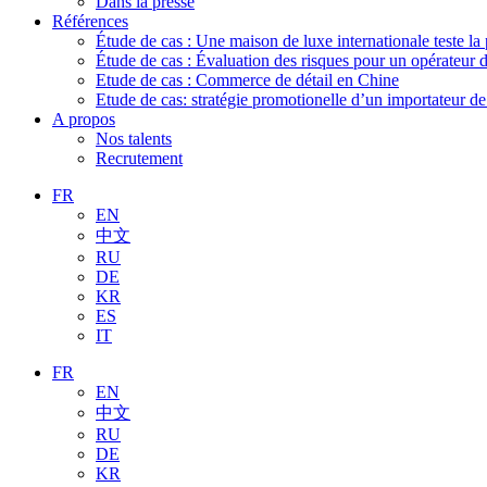
Dans la presse
Références
Étude de cas : Une maison de luxe internationale teste la
Étude de cas : Évaluation des risques pour un opérateur 
Etude de cas : Commerce de détail en Chine
Etude de cas: stratégie promotionelle d’un importateur d
A propos
Nos talents
Recrutement
FR
EN
中文
RU
DE
KR
ES
IT
FR
EN
中文
RU
DE
KR