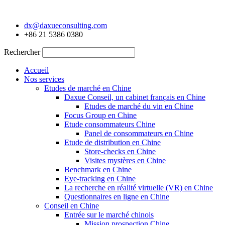
Aller
au
dx@daxueconsulting.com
contenu
+86 21 5386 0380
Rechercher
Accueil
Nos services
Etudes de marché en Chine
Daxue Conseil, un cabinet français en Chine
Etudes de marché du vin en Chine
Focus Group en Chine
Etude consommateurs Chine
Panel de consommateurs en Chine
Etude de distribution en Chine
Store-checks en Chine
Visites mystères en Chine
Benchmark en Chine
Eye-tracking en Chine
La recherche en réalité virtuelle (VR) en Chine
Questionnaires en ligne en Chine
Conseil en Chine
Entrée sur le marché chinois
Mission prospection Chine