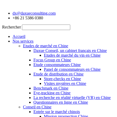
Aller
au
dx@daxueconsulting.com
contenu
+86 21 5386 0380
Rechercher
Accueil
Nos services
Etudes de marché en Chine
Daxue Conseil, un cabinet français en Chine
Etudes de marché du vin en Chine
Focus Group en Chine
Etude consommateurs Chine
Panel de consommateurs en Chine
Etude de distribution en Chine
Store-checks en Chine
Visites mystères en Chine
Benchmark en Chine
Eye-tracking en Chine
La recherche en réalité virtuelle (VR) en Chine
Questionnaires en ligne en Chine
Conseil en Chine
Entrée sur le marché chinois
Mission prospection Chine