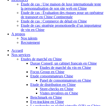
Étude de cas : Une maison de luxe internationale teste
la personnalisation de son site web en Chine
Étude de cas : Évaluation des risques pour un opérateur
de transport en Chine Continentale
Etude de cas : Commerce de détail en Chine
Etude de cas: stratégie promotionelle d’un importateur
de vin en Chine
A propos
Nos talents
Recrutement
Accueil
Nos services
Etudes de marché en Chine
Daxue Conseil, un cabinet français en Chine
Etudes de marché du vin en Chine
Focus Group en Chine
Etude consommateurs Chine
Panel de consommateurs en Chine
Etude de distribution en Chine
Store-checks en Chine
Visites mystères en Chine
Benchmark en Chine
Eye-tracking en Chine
La recherche en réalité virtuelle (VR) en Chine