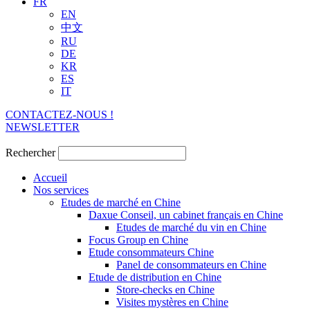
FR
EN
中文
RU
DE
KR
ES
IT
CONTACTEZ-NOUS !
NEWSLETTER
Rechercher
Accueil
Nos services
Etudes de marché en Chine
Daxue Conseil, un cabinet français en Chine
Etudes de marché du vin en Chine
Focus Group en Chine
Etude consommateurs Chine
Panel de consommateurs en Chine
Etude de distribution en Chine
Store-checks en Chine
Visites mystères en Chine