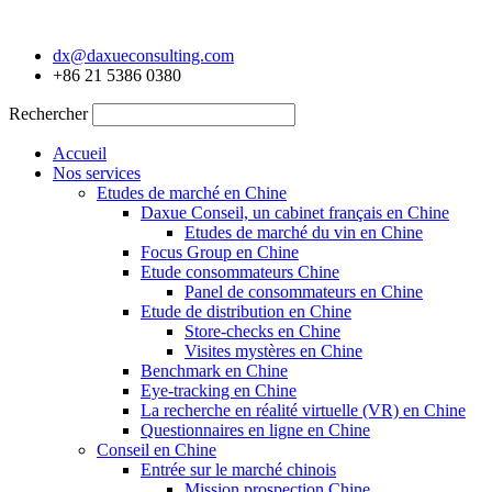
Aller
au
dx@daxueconsulting.com
contenu
+86 21 5386 0380
Rechercher
Accueil
Nos services
Etudes de marché en Chine
Daxue Conseil, un cabinet français en Chine
Etudes de marché du vin en Chine
Focus Group en Chine
Etude consommateurs Chine
Panel de consommateurs en Chine
Etude de distribution en Chine
Store-checks en Chine
Visites mystères en Chine
Benchmark en Chine
Eye-tracking en Chine
La recherche en réalité virtuelle (VR) en Chine
Questionnaires en ligne en Chine
Conseil en Chine
Entrée sur le marché chinois
Mission prospection Chine