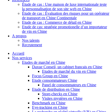
Étude de cas : Une maison de luxe internationale teste
la personnalisation de son site web en Chine
Étude de cas : Évaluation des risques pour un opérateur
de transport en Chine Continentale
Etude de cas : Commerce de détail en Chine
Etude de cas: stratégie promotionelle d’un importateur
de vin en Chine
A propos
Nos talents
Recrutement
Accueil
Nos services
Etudes de marché en Chine
Daxue Conseil, un cabinet français en Chine
Etudes de marché du vin en Chine
Focus Group en Chine
Etude consommateurs Chine
Panel de consommateurs en Chine
Etude de distribution en Chine
Store-checks en Chine
Visites mystères en Chine
Benchmark en Chine
Eye-tracking en Chine
La recherche en réalité virtuelle (VR) en Chine