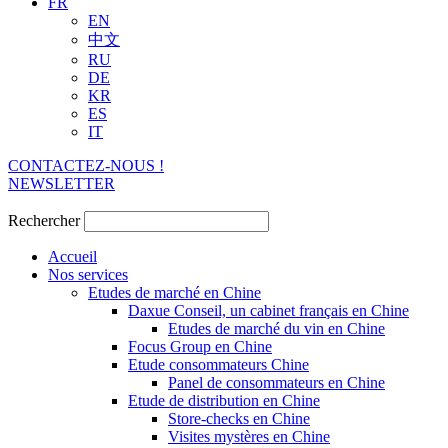
FR
EN
中文
RU
DE
KR
ES
IT
CONTACTEZ-NOUS !
NEWSLETTER
Rechercher
Accueil
Nos services
Etudes de marché en Chine
Daxue Conseil, un cabinet français en Chine
Etudes de marché du vin en Chine
Focus Group en Chine
Etude consommateurs Chine
Panel de consommateurs en Chine
Etude de distribution en Chine
Store-checks en Chine
Visites mystères en Chine