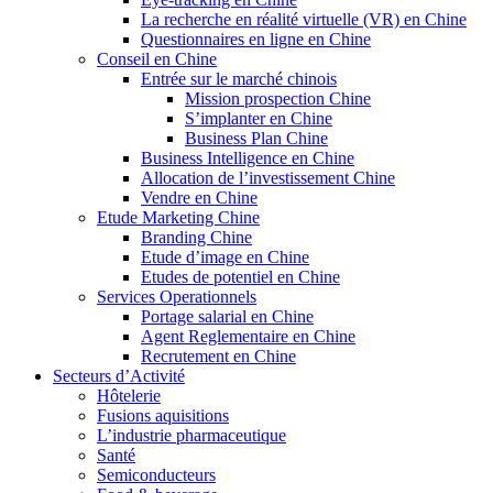
La recherche en réalité virtuelle (VR) en Chine
Questionnaires en ligne en Chine
Conseil en Chine
Entrée sur le marché chinois
Mission prospection Chine
S’implanter en Chine
Business Plan Chine
Business Intelligence en Chine
Allocation de l’investissement Chine
Vendre en Chine
Etude Marketing Chine
Branding Chine
Etude d’image en Chine
Etudes de potentiel en Chine
Services Operationnels
Portage salarial en Chine
Agent Reglementaire en Chine
Recrutement en Chine
Secteurs d’Activité
Hôtelerie
Fusions aquisitions
L’industrie pharmaceutique
Santé
Semiconducteurs