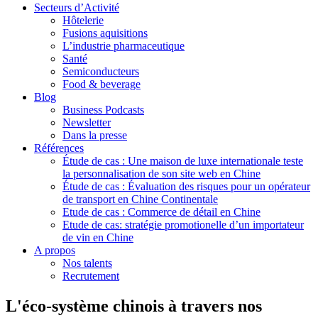
Secteurs d’Activité
Hôtelerie
Fusions aquisitions
L’industrie pharmaceutique
Santé
Semiconducteurs
Food & beverage
Blog
Business Podcasts
Newsletter
Dans la presse
Références
Étude de cas : Une maison de luxe internationale teste
la personnalisation de son site web en Chine
Étude de cas : Évaluation des risques pour un opérateur
de transport en Chine Continentale
Etude de cas : Commerce de détail en Chine
Etude de cas: stratégie promotionelle d’un importateur
de vin en Chine
A propos
Nos talents
Recrutement
L'éco-système chinois à travers nos