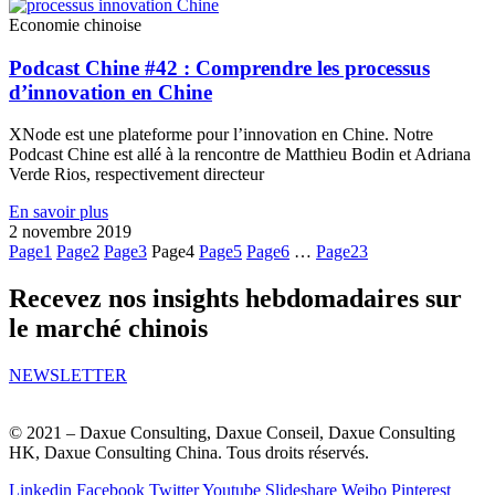
Economie chinoise
Podcast Chine #42 : Comprendre les processus
d’innovation en Chine
XNode est une plateforme pour l’innovation en Chine. Notre
Podcast Chine est allé à la rencontre de Matthieu Bodin et Adriana
Verde Rios, respectivement directeur
En savoir plus
2 novembre 2019
Page
1
Page
2
Page
3
Page
4
Page
5
Page
6
…
Page
23
Recevez nos insights hebdomadaires sur
le marché chinois
NEWSLETTER
© 2021 – Daxue Consulting, Daxue Conseil, Daxue Consulting
HK, Daxue Consulting China. Tous droits réservés.
Linkedin
Facebook
Twitter
Youtube
Slideshare
Weibo
Pinterest