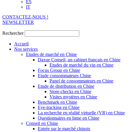
ES
IT
CONTACTEZ-NOUS !
NEWSLETTER
Rechercher
Accueil
Nos services
Etudes de marché en Chine
Daxue Conseil, un cabinet français en Chine
Etudes de marché du vin en Chine
Focus Group en Chine
Etude consommateurs Chine
Panel de consommateurs en Chine
Etude de distribution en Chine
Store-checks en Chine
Visites mystères en Chine
Benchmark en Chine
Eye-tracking en Chine
La recherche en réalité virtuelle (VR) en Chine
Questionnaires en ligne en Chine
Conseil en Chine
Entrée sur le marché chinois