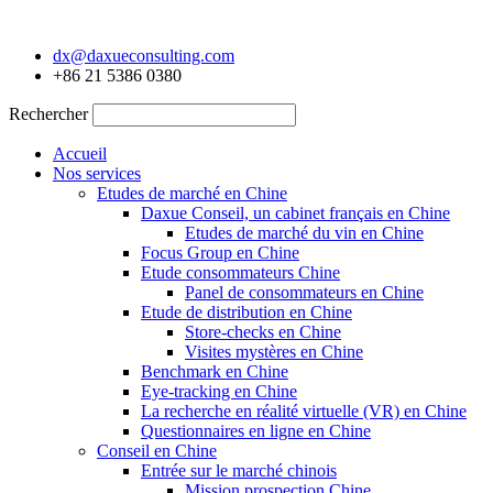
Aller
au
dx@daxueconsulting.com
contenu
+86 21 5386 0380
Rechercher
Accueil
Nos services
Etudes de marché en Chine
Daxue Conseil, un cabinet français en Chine
Etudes de marché du vin en Chine
Focus Group en Chine
Etude consommateurs Chine
Panel de consommateurs en Chine
Etude de distribution en Chine
Store-checks en Chine
Visites mystères en Chine
Benchmark en Chine
Eye-tracking en Chine
La recherche en réalité virtuelle (VR) en Chine
Questionnaires en ligne en Chine
Conseil en Chine
Entrée sur le marché chinois
Mission prospection Chine