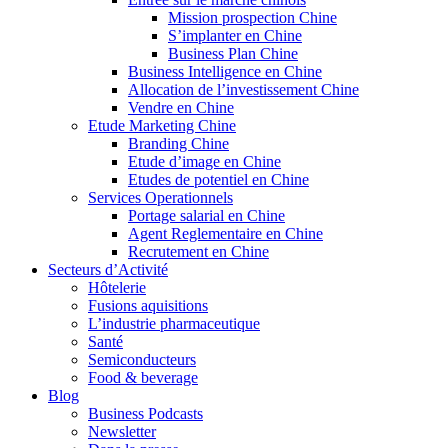
Mission prospection Chine
S’implanter en Chine
Business Plan Chine
Business Intelligence en Chine
Allocation de l’investissement Chine
Vendre en Chine
Etude Marketing Chine
Branding Chine
Etude d’image en Chine
Etudes de potentiel en Chine
Services Operationnels
Portage salarial en Chine
Agent Reglementaire en Chine
Recrutement en Chine
Secteurs d’Activité
Hôtelerie
Fusions aquisitions
L’industrie pharmaceutique
Santé
Semiconducteurs
Food & beverage
Blog
Business Podcasts
Newsletter