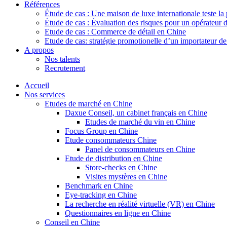
Références
Étude de cas : Une maison de luxe internationale teste la
Étude de cas : Évaluation des risques pour un opérateur 
Etude de cas : Commerce de détail en Chine
Etude de cas: stratégie promotionelle d’un importateur d
A propos
Nos talents
Recrutement
Accueil
Nos services
Etudes de marché en Chine
Daxue Conseil, un cabinet français en Chine
Etudes de marché du vin en Chine
Focus Group en Chine
Etude consommateurs Chine
Panel de consommateurs en Chine
Etude de distribution en Chine
Store-checks en Chine
Visites mystères en Chine
Benchmark en Chine
Eye-tracking en Chine
La recherche en réalité virtuelle (VR) en Chine
Questionnaires en ligne en Chine
Conseil en Chine