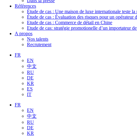
Dans la presse
Références
Étude de cas : Une maison de luxe internationale teste la
Étude de cas : Évaluation des risques pour un opérateur 
Etude de cas : Commerce de détail en Chine
Etude de cas: stratégie promotionelle d’un importateur d
A propos
Nos talents
Recrutement
FR
EN
中文
RU
DE
KR
ES
IT
FR
EN
中文
RU
DE
KR