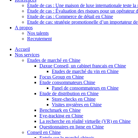
Étude de cas : Une maison de luxe internationale teste la
Étude de cas : Évaluation des risques pour un opérateur 
Etude de cas : Commerce de détail en Chine
Etude de cas: stratégie promotionelle d’un importateur d
A propos
Nos talents
Recrutement
Accueil
Nos services
Etudes de marché en Chine
Daxue Conseil, un cabinet français en Chine
Etudes de marché du vin en Chine
Focus Group en Chine
Etude consommateurs Chine
Panel de consommateurs en Chine
Etude de distribution en Chine
Store-checks en Chine
Visites mystères en Chine
Benchmark en Chine
Eye-tracking en Chine
La recherche en réalité virtuelle (VR) en Chine
Questionnaires en ligne en Chine
Conseil en Chine
Entrée sur le marché chinois