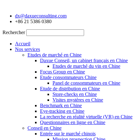
Aller
au
dx@daxueconsulting.com
contenu
+86 21 5386 0380
Rechercher
Accueil
Nos services
Etudes de marché en Chine
Daxue Conseil, un cabinet français en Chine
Etudes de marché du vin en Chine
Focus Group en Chine
Etude consommateurs Chine
Panel de consommateurs en Chine
Etude de distribution en Chine
Store-checks en Chine
Visites mystères en Chine
Benchmark en Chine
Eye-tracking en Chine
La recherche en réalité virtuelle (VR) en Chine
Questionnaires en ligne en Chine
Conseil en Chine
Entrée sur le marché chinois
Mission prospection Chine