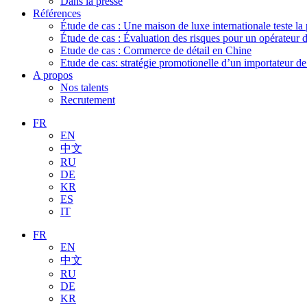
Dans la presse
Références
Étude de cas : Une maison de luxe internationale teste la
Étude de cas : Évaluation des risques pour un opérateur 
Etude de cas : Commerce de détail en Chine
Etude de cas: stratégie promotionelle d’un importateur d
A propos
Nos talents
Recrutement
FR
EN
中文
RU
DE
KR
ES
IT
FR
EN
中文
RU
DE
KR