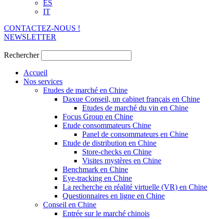
ES
IT
CONTACTEZ-NOUS !
NEWSLETTER
Rechercher
Accueil
Nos services
Etudes de marché en Chine
Daxue Conseil, un cabinet français en Chine
Etudes de marché du vin en Chine
Focus Group en Chine
Etude consommateurs Chine
Panel de consommateurs en Chine
Etude de distribution en Chine
Store-checks en Chine
Visites mystères en Chine
Benchmark en Chine
Eye-tracking en Chine
La recherche en réalité virtuelle (VR) en Chine
Questionnaires en ligne en Chine
Conseil en Chine
Entrée sur le marché chinois