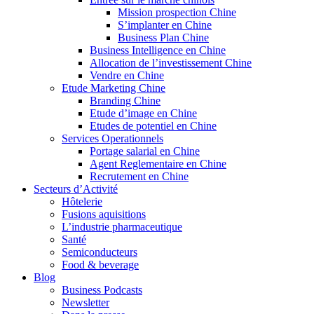
Mission prospection Chine
S’implanter en Chine
Business Plan Chine
Business Intelligence en Chine
Allocation de l’investissement Chine
Vendre en Chine
Etude Marketing Chine
Branding Chine
Etude d’image en Chine
Etudes de potentiel en Chine
Services Operationnels
Portage salarial en Chine
Agent Reglementaire en Chine
Recrutement en Chine
Secteurs d’Activité
Hôtelerie
Fusions aquisitions
L’industrie pharmaceutique
Santé
Semiconducteurs
Food & beverage
Blog
Business Podcasts
Newsletter