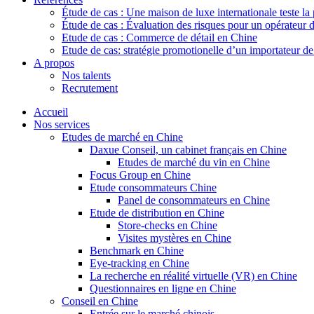
Étude de cas : Une maison de luxe internationale teste la
Étude de cas : Évaluation des risques pour un opérateur 
Etude de cas : Commerce de détail en Chine
Etude de cas: stratégie promotionelle d’un importateur d
A propos
Nos talents
Recrutement
Accueil
Nos services
Etudes de marché en Chine
Daxue Conseil, un cabinet français en Chine
Etudes de marché du vin en Chine
Focus Group en Chine
Etude consommateurs Chine
Panel de consommateurs en Chine
Etude de distribution en Chine
Store-checks en Chine
Visites mystères en Chine
Benchmark en Chine
Eye-tracking en Chine
La recherche en réalité virtuelle (VR) en Chine
Questionnaires en ligne en Chine
Conseil en Chine
Entrée sur le marché chinois