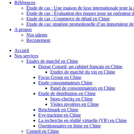
Références
Étude de cas : Une maison de luxe internationale teste la
Étude de cas : Évaluation des risques pour un opérateur 
Etude de cas : Commerce de détail en Chine
Etude de cas: stratégie promotionelle d’un importateur d
A propos
Nos talents
Recrutement
Accueil
Nos services
Etudes de marché en Chine
Daxue Conseil, un cabinet français en Chine
Etudes de marché du vin en Chine
Focus Group en Chine
Etude consommateurs Chine
Panel de consommateurs en Chine
Etude de distribution en Chine
Store-checks en Chine
Visites mystères en Chine
Benchmark en Chine
Eye-tracking en Chine
La recherche en réalité virtuelle (VR) en Chine
Questionnaires en ligne en Chine
Conseil en Chine