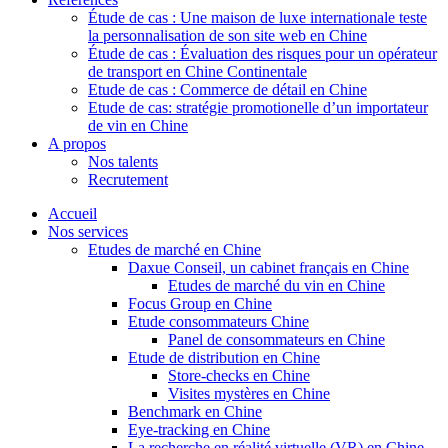
Étude de cas : Une maison de luxe internationale teste
la personnalisation de son site web en Chine
Étude de cas : Évaluation des risques pour un opérateur
de transport en Chine Continentale
Etude de cas : Commerce de détail en Chine
Etude de cas: stratégie promotionelle d’un importateur
de vin en Chine
A propos
Nos talents
Recrutement
Accueil
Nos services
Etudes de marché en Chine
Daxue Conseil, un cabinet français en Chine
Etudes de marché du vin en Chine
Focus Group en Chine
Etude consommateurs Chine
Panel de consommateurs en Chine
Etude de distribution en Chine
Store-checks en Chine
Visites mystères en Chine
Benchmark en Chine
Eye-tracking en Chine
La recherche en réalité virtuelle (VR) en Chine