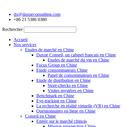
Aller
au
dx@daxueconsulting.com
contenu
+86 21 5386 0380
Rechercher
Accueil
Nos services
Etudes de marché en Chine
Daxue Conseil, un cabinet français en Chine
Etudes de marché du vin en Chine
Focus Group en Chine
Etude consommateurs Chine
Panel de consommateurs en Chine
Etude de distribution en Chine
Store-checks en Chine
Visites mystères en Chine
Benchmark en Chine
Eye-tracking en Chine
La recherche en réalité virtuelle (VR) en Chine
Questionnaires en ligne en Chine
Conseil en Chine
Entrée sur le marché chinois
Mission prospection Chine