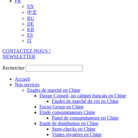
FR
EN
中文
RU
DE
KR
ES
IT
CONTACTEZ-NOUS !
NEWSLETTER
Rechercher
Accueil
Nos services
Etudes de marché en Chine
Daxue Conseil, un cabinet français en Chine
Etudes de marché du vin en Chine
Focus Group en Chine
Etude consommateurs Chine
Panel de consommateurs en Chine
Etude de distribution en Chine
Store-checks en Chine
Visites mystères en Chine