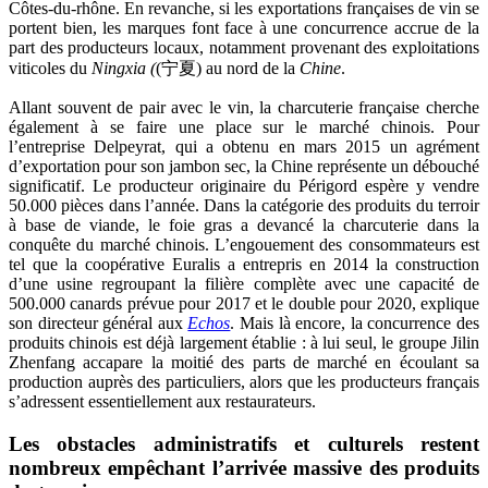
Côtes-du-rhône. En revanche, si les exportations françaises de vin se
portent bien, les marques font face à une concurrence accrue de la
part des producteurs locaux, notamment provenant des exploitations
viticoles du
Ningxia (
(宁夏) au nord de la
Chine
.
Allant souvent de pair avec le vin, la charcuterie française cherche
également à se faire une place sur le marché chinois. Pour
l’entreprise Delpeyrat, qui a obtenu en mars 2015 un agrément
d’exportation pour son jambon sec, la Chine représente un débouché
significatif. Le producteur originaire du Périgord espère y vendre
50.000 pièces dans l’année. Dans la catégorie des produits du terroir
à base de viande, le foie gras a devancé la charcuterie dans la
conquête du marché chinois. L’engouement des consommateurs est
tel que la coopérative Euralis a entrepris en 2014 la construction
d’une usine regroupant la filière complète avec une capacité de
500.000 canards prévue pour 2017 et le double pour 2020, explique
son directeur général aux
Echos
. Mais là encore, la concurrence des
produits chinois est déjà largement établie : à lui seul, le groupe Jilin
Zhenfang accapare la moitié des parts de marché en écoulant sa
production auprès des particuliers, alors que les producteurs français
s’adressent essentiellement aux restaurateurs.
Les obstacles administratifs et culturels restent
nombreux empêchant l’arrivée massive des produits