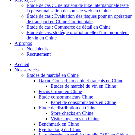
Étude de cas : Une maison de luxe internationale teste
la personnalisation de son site web en Chine
Étude de cas : Évaluation des risques pour un opérateur
de transport en Chine Continentale
Etude de cas : Commerce de détail en Chine
Etude de cas: stratégie promotionelle d’un importateur
de vin en Chine
A propos
Nos talents
Recrutement
Accueil
Nos services
Etudes de marché en Chine
Daxue Conseil, un cabinet français en Chine
Etudes de marché du vin en Chine
Focus Group en Chine
Etude consommateurs Chine
Panel de consommateurs en Chine
Etude de distribution en Chine
Store-checks en Chine
Visites mystères en Chine
Benchmark en Chine
Eye-tracking en Chine
La recherche en réalité virtuelle (VR) en Chine