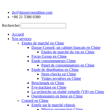
Aller
au
dx@daxueconsulting.com
contenu
+86 21 5386 0380
Rechercher
Accueil
Nos services
Etudes de marché en Chine
Daxue Conseil, un cabinet français en Chine
Etudes de marché du vin en Chine
Focus Group en Chine
Etude consommateurs Chine
Panel de consommateurs en Chine
Etude de distribution en Chine
Store-checks en Chine
Visites mystères en Chine
Benchmark en Chine
Eye-tracking en Chine
La recherche en réalité virtuelle (VR) en Chine
Questionnaires en ligne en Chine
Conseil en Chine
Entrée sur le marché chinois
Mission prospection Chine