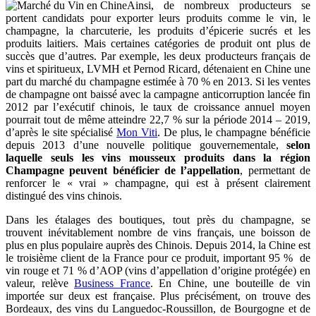
Ainsi, de nombreux producteurs se
portent candidats pour exporter leurs produits comme le vin, le
champagne, la charcuterie, les produits d’épicerie sucrés et les
produits laitiers. Mais certaines catégories de produit ont plus de
succès que d’autres. Par exemple, les deux producteurs français de
vins et spiritueux, LVMH et Pernod Ricard, détenaient en Chine une
part du marché du champagne estimée à 70 % en 2013. Si les ventes
de champagne ont baissé avec la campagne anticorruption lancée fin
2012 par l’exécutif chinois, le taux de croissance annuel moyen
pourrait tout de même atteindre 22,7 % sur la période 2014 – 2019,
d’après le site spécialisé
Mon Viti
. De plus, le champagne bénéficie
depuis 2013 d’une nouvelle politique gouvernementale,
selon
laquelle seuls les vins mousseux produits dans la région
Champagne peuvent bénéficier de l’appellation
, permettant de
renforcer le « vrai » champagne, qui est à présent clairement
distingué des vins chinois.
Dans les étalages des boutiques, tout près du champagne, se
trouvent inévitablement nombre de vins français, une boisson de
plus en plus populaire auprès des Chinois. Depuis 2014, la Chine est
le troisième client de la France pour ce produit, important 95 % de
vin rouge et 71 % d’AOP (vins d’appellation d’origine protégée) en
valeur, relève
Business France
. En Chine, une bouteille de vin
importée sur deux est française. Plus précisément, on trouve des
Bordeaux, des vins du Languedoc-Roussillon, de Bourgogne et de