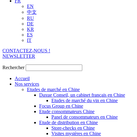
FR
EN
中文
RU
DE
KR
ES
IT
CONTACTEZ-NOUS !
NEWSLETTER
Rechercher
Accueil
Nos services
Etudes de marché en Chine
Daxue Conseil, un cabinet français en Chine
Etudes de marché du vin en Chine
Focus Group en Chine
Etude consommateurs Chine
Panel de consommateurs en Chine
Etude de distribution en Chine
Store-checks en Chine
Visites mystères en Chine