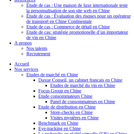
Étude de cas : Une maison de luxe internationale teste
la personnalisation de son site web en Chine
Étude de cas : Évaluation des risques pour un opérateur
de transport en Chine Continentale
Etude de cas : Commerce de détail en Chine
Etude de cas: stratégie promotionelle d’un importateur
de vin en Chine
A propos
Nos talents
Recrutement
Accueil
Nos services
Etudes de marché en Chine
Daxue Conseil, un cabinet français en Chine
Etudes de marché du vin en Chine
Focus Group en Chine
Etude consommateurs Chine
Panel de consommateurs en Chine
Etude de distribution en Chine
Store-checks en Chine
Visites mystères en Chine
Benchmark en Chine
Eye-tracking en Chine
La recherche en réalité virtuelle (VR) en Chine