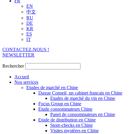
FR
EN
中文
RU
DE
KR
ES
IT
CONTACTEZ-NOUS !
NEWSLETTER
Rechercher
Accueil
Nos services
Etudes de marché en Chine
Daxue Conseil, un cabinet français en Chine
Etudes de marché du vin en Chine
Focus Group en Chine
Etude consommateurs Chine
Panel de consommateurs en Chine
Etude de distribution en Chine
Store-checks en Chine
Visites mystères en Chine