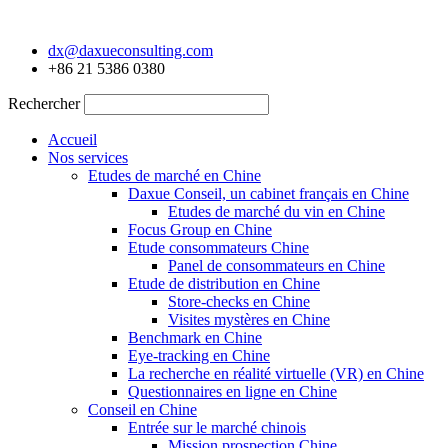
Aller
au
dx@daxueconsulting.com
contenu
+86 21 5386 0380
Rechercher
Accueil
Nos services
Etudes de marché en Chine
Daxue Conseil, un cabinet français en Chine
Etudes de marché du vin en Chine
Focus Group en Chine
Etude consommateurs Chine
Panel de consommateurs en Chine
Etude de distribution en Chine
Store-checks en Chine
Visites mystères en Chine
Benchmark en Chine
Eye-tracking en Chine
La recherche en réalité virtuelle (VR) en Chine
Questionnaires en ligne en Chine
Conseil en Chine
Entrée sur le marché chinois
Mission prospection Chine